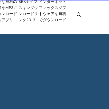
全な無料の
SRBナイフ
インターネット
楽をMP3に
スキンダウ
ファックスソフ
ウンロード
ンロードリ
トウェアを無料
るアプリ
ンク2013
でダウンロード