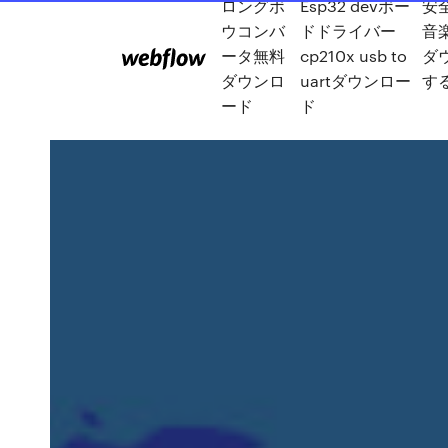
ロングボ
Esp32 devボー
安
ウコンバ
ドドライバー
音
ータ無料
cp210x usb to
ダ
ダウンロ
uartダウンロー
す
ード
ド