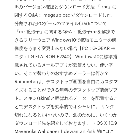
IEのバージョン確認とダウンロード方法 「.rar」に
関するQ&A： megauploadでダウンロードした、
分割されたPCゲームのファイル(.rar)について
「rar 拡張子」に関するQ&A： 拡張子rarを解凍で
きるフリーウェア Windows10で拡張モニターの解
像度をうまく変更出来ない場合【PC：G-GEAR モ
ニタ：LG FLATRON E2240】 Windows10に標準搭
載されているメールアプリが糞使えない。使い辛
い。そこで替わりのおすすめメーラーは何か？
Rainmeterは、デスクトップ画面を自由にカスタマ
イズすることができる無料のデスクトップ装飾ソフ
ト。スキン(skins)と呼ばれるメーターを配置するこ
とでデスクトップを効率的でオシャレに。 リンク
切れになるといけないので、念のために、いくつか
ダウンロード先を紹介しておきます。 ・OS X 10.9
Mavericks Wallpaper｜deviantart 個人的にはこ