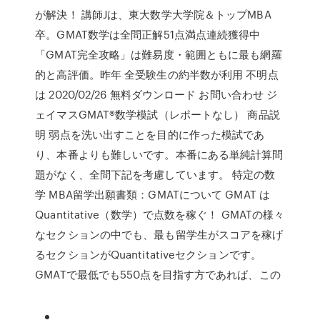
が解決！ 講師Jは、東大数学大学院＆トップMBA
卒。GMAT数学は全問正解51点満点連続獲得中
「GMAT完全攻略」は難易度・範囲ともに最も網羅
的と高評価。昨年 全受験生の約半数が利用 不明点
は 2020/02/26 無料ダウンロード お問い合わせ ジ
ェイマスGMAT®数学模試（レポートなし） 商品説
明 弱点を洗い出すことを目的に作った模試であ
り、本番よりも難しいです。本番にある単純計算問
題がなく、全問下記を考慮しています。 特定の数
学 MBA留学出願書類：GMATについて GMAT は
Quantitative（数学）で点数を稼ぐ！ GMATの様々
なセクションの中でも、最も留学生がスコアを稼げ
るセクションがQuantitativeセクションです。
GMATで最低でも550点を目指す方であれば、この