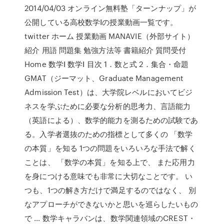
2014/04/03 オンライン無料塾「ターンナップ」が
公開している高校数学Ⅰの授業動画一覧です。
twitter ホーム 授業動画 MANAVIE（外部サイト）
紹介 用語 問題集 勉強方法等 書籍紹介 質問受付
Home 数学Ⅰ 数学Ⅰ 目次 1．数と式 2．集合・命題
GMAT（ジーマット、Graduate Management
Admission Test）は、大学院レベルにおいてビジ
ネスを学ぶために必要な分析的思考力、言語能力
（英語による）、数学的能力を測るための試験であ
る。入学者選抜のための指標として多くの 「数学
の本質」を知る 1つの問題をいろいろな手法で解く
ことは、 「数学の本質」を知る上で、 また応用力
を身につける意味でも非常に大切なことです。 い
つも、1つの解き方だけで満足するのではなく、 別
なアプローチができないかと思いを巡らしたいもの
で … 数学キャラバンは、数学関連領域のCREST・