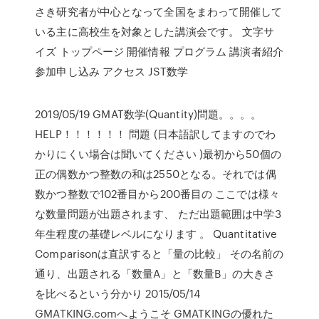
さき研究者が中心となって全国をまわって開催して
いる主に高校生を対象とした講演会です。 文字サ
イズ トップページ 開催情報 プログラム 講演者紹介
参加申し込み アクセス JST数学
2019/05/19 GMAT数学(Quantity)問題。。。。
HELP！！！！！！ 問題 (日本語訳してますのでわ
かりにくい場合は聞いてください )最初から50個の
正の偶数かつ整数の和は2550となる。それでは偶
数かつ整数で102番目から200番目の ここでは様々
な数量問題が出題されます、 ただ出題範囲は中学3
年生程度の基礎レベルになります 。 Quantitative
Comparisonは直訳すると「量の比較」 その名前の
通り、出題される「数量A」と「数量B」の大きさ
を比べるという分かり 2015/05/14
GMATKING.comへようこそ GMATKINGの優れた