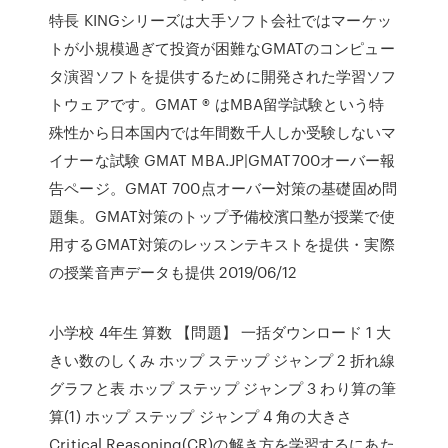
特長 KINGシリーズは大手ソフト会社ではマーケッ
トが小規模過ぎて投資が困難なGMATのコンピュー
タ演習ソフトを提供するために開発された学習ソフ
トウェアです。GMAT ® はMBA留学試験という特
殊性から日本国内では年間数千人しか受験しないマ
イナーな試験 GMAT MBA.JP|GMAT700オーバー報
告ページ。GMAT 700点オーバー対策の基礎固め問
題集。GMAT対策のトップ予備校濱口塾が授業で使
用するGMAT対策のレッスンテキストを提供・実際
の授業音声データも提供 2019/06/12
小学校 4年生 算数 【問題】 一括ダウンロード 1 大
きい数のしくみ ホップ ステップ ジャンプ 2 折れ線
グラフと表 ホップ ステップ ジャンプ 3 わり算の筆
算(1) ホップ ステップ ジャンプ 4 角の大きさ
Critical Reasoning(CR)の解き方を学習するにあた