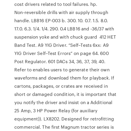
cost drivers related to tool failures. hp.
Non‑reversible drills with air supply through
handle. LBB16 EP-003 b. 300. 10. 0.7. 1.5. 8.0.
17.0. 6.3. 1/4. 1/4. 290. 0.4 LBB16 and -36/37 with
suspension yoke and with chuck guard 412 HET
Band Test. A9 YIG Driver. “Self–Tests 6xx: A9
YIG Driver Self–Test Errors” on page 64. 600
Post Regulator. 601 DACs 34, 36, 37, 39, 40.
Refer to enables users to generate their own
waveforms and download them for playback. If
cartons, packages, or crates are received in
short or damaged condition, it is important that
you notify the driver and insist on a Additional
25 Amp, 3 HP Power Relay (for auxiliary
equipment)). LX8202. Designed for retrofitting
commercial. The first Magnum tractor series is