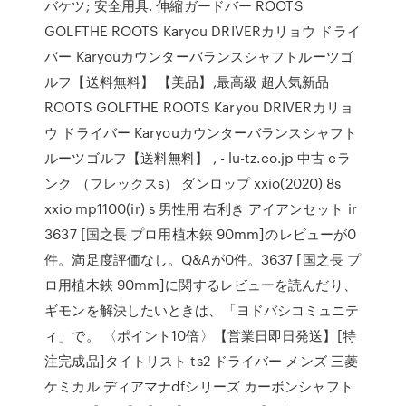
バケツ; 安全用具. 伸縮ガードバー ROOTS
GOLFTHE ROOTS Karyou DRIVERカリョウ ドライ
バー Karyouカウンターバランスシャフトルーツゴ
ルフ【送料無料】 【美品】,最高級 超人気新品
ROOTS GOLFTHE ROOTS Karyou DRIVERカリョ
ウ ドライバー Karyouカウンターバランスシャフト
ルーツゴルフ【送料無料】 , - lu-tz.co.jp 中古 cラ
ンク （フレックスs） ダンロップ xxio(2020) 8s
xxio mp1100(ir) s 男性用 右利き アイアンセット ir
3637 [国之長 プロ用植木鋏 90mm]のレビューが0
件。満足度評価なし。Q&Aが0件。3637 [国之長 プ
ロ用植木鋏 90mm]に関するレビューを読んだり、
ギモンを解決したいときは、「ヨドバシコミュニテ
ィ」で。 〈ポイント10倍〉【営業日即日発送】[特
注完成品]タイトリスト ts2 ドライバー メンズ 三菱
ケミカル ディアマナdfシリーズ カーボンシャフト