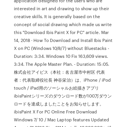
application designed for the users who are
interested in art and drawing to show up their
creative skills. It is generally based on the
concept of social drawing which made us write
this "Download Ibis Paint X for PC" article. Mar
14, 2018 · How To Download and Install Ibis Paint
X on PC (Windows 10/8/7) without Bluestacks -
Duration: 3:34. Windows 10 Fix 163,609 views.
3:34. The Apple Master Plan. - Duration: 15:05.
株式会社アイビス（本社：名古屋市中村区 代表
者：代表取締役社長 神谷栄治）は、iPhone / iPod
touch / iPad用のソーシャルお絵描きアプリ
ibisPaintシリーズのダウンロード数が100万ダウン
ロードを達成しましたことをお知らせします。
ibisPaint X For PC Online Free Download
Windows 7/ 10 / Mac Laptop features Updated