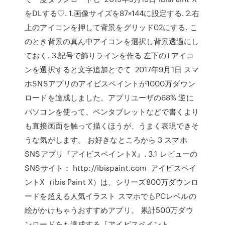
をDLする♡. 1.画像サイズを87×144に設定する. 2.右
上のアイコンを押して背景をグリッド02にする. こ
のとき背景の真ん中アイコンを選択し背景透過にし
ておく. 3.記号で飾りラインを作る 左下のTアイコ
ンを選択すると文字追加とでて 2017年9月1日 スマ
ホSNSアプリのアイビスペイントが1000万ダウン
ロードを達成しました。アプリユーザの68% 逆に
パソコンを使って、ペンタブレットなどで書くより
も直接画面を触って描くほうが、うまく表現できそ
うな気がします。 お好きなところから 3 スマホ
SNSアプリ『アイビスペイントX』. 3.1 レビューの
SNSサイト： http://ibispaint.com アイビスペイ
ントX（ibis Paint X）は、シリーズ800万ダウンロ
ードを超える人気イラスト スマホでもPCレベルの
絵がかけちゃうおすすめアプリ。 累計500万ダウ
ンロードをも達成する『アイビスペイント