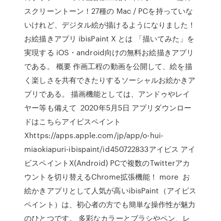
スクリーントーン！27種の Mac / PCを持っていな
いけれど、デジタル絵が描けるようになりました！
お絵描きアプリ ibisPaint X とは 「描いてみた」を
実現する iOS・android向けの無料お絵描きアプリ
である。 概要 作画工程の動画を公開して、絵を描
く楽しさを共有できたりするソーシャルお絵かきア
プリである。 描画機能としては、アンドゥやレイ
ヤー等も備えて 2020年5月5日 アプリダウンロー
ドはこちらアイビスペイント
Xhttps://apps.apple.com/jp/app/o-hui-
miaokiapuri-ibispaint/id450722833アイビス アイ
ビスペイントX(Android) PCで複数のTwitterアカ
ウントを切り替えるChrome拡張機能！ more お
絵かきアプリとして人気が高いibisPaint（アイビス
ペイント）は、初心者の方でも簡単な操作性が魅力
のひとつです。 多彩なカラーとブラシやペン、レ